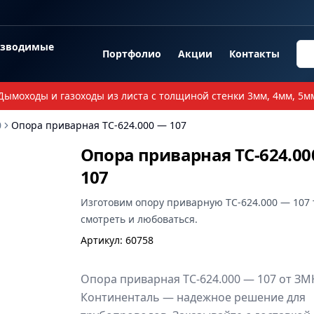
озводимые
Портфолио
Акции
Контакты
Дымоходы и газоходы из листа с толщиной стенки 3мм, 4мм, 5м
0
Опора приварная ТС-624.000 — 107
Опора приварная ТС-624.00
107
Изготовим
опору приварную ТС-624.000 — 107
смотреть и любоваться.
Артикул
:
60758
Опора приварная ТС-624.000 — 107 от ЗМ
Континенталь — надежное решение для