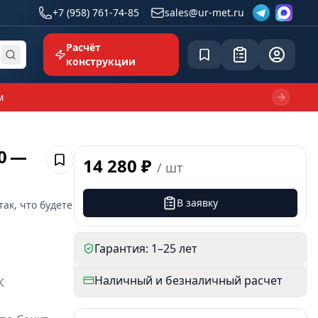
+7 (958) 761-74-85
sales@ur-met.ru
Расчёт
Сохранённое
Заявка
common.p
конструкции
м
Next sl
0 —
14 280 ₽
/
шт
Сохранить
В заявку
так, что будете
Гарантия: 1–25 лет
Наличный и безналичный расчет
К