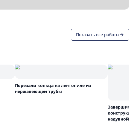
Показать все работы
Порезали кольца на лентопиле из
нержавеющей трубы
Завершили
N
конструкци
надувной а
фланцы, чт
случай если