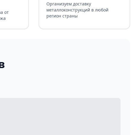
Организуем доставку
металлоконструкций в любой
а от
регион страны
ажа
в