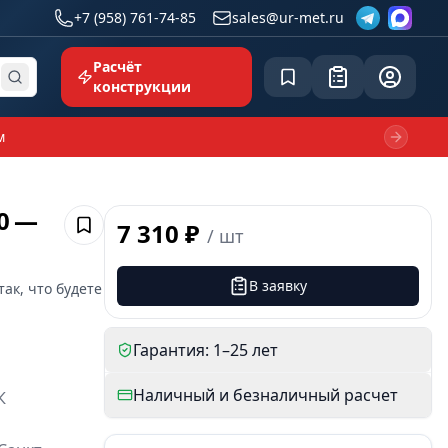
+7 (958) 761-74-85
sales@ur-met.ru
Расчёт
Сохранённое
Заявка
common.p
конструкции
м
Next sl
0 —
7 310 ₽
/
шт
Сохранить
В заявку
так, что будете
Гарантия: 1–25 лет
Наличный и безналичный расчет
К