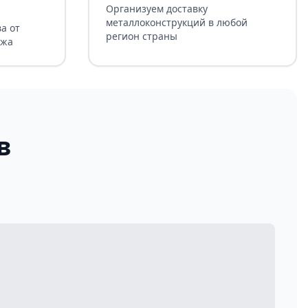
Организуем доставку
металлоконструкций в любой
а от
регион страны
ажа
в