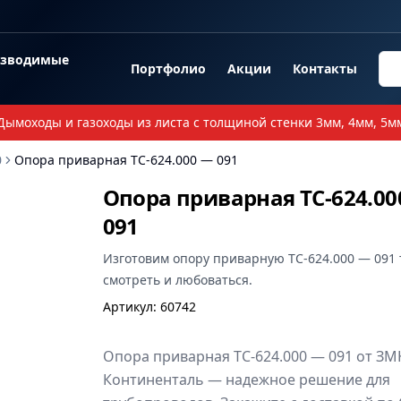
озводимые
Портфолио
Акции
Контакты
Дымоходы и газоходы из листа с толщиной стенки 3мм, 4мм, 5м
0
Опора приварная ТС-624.000 — 091
Опора приварная ТС-624.00
091
Изготовим
опору приварную ТС-624.000 — 091
смотреть и любоваться.
Артикул
:
60742
Опора приварная ТС-624.000 — 091 от ЗМ
Континенталь — надежное решение для