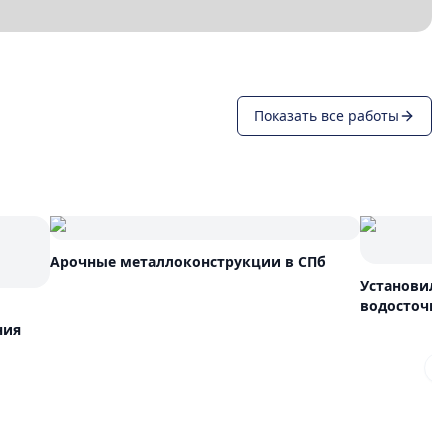
Показать все работы
Арочные металлоконструкции в СПб
Установили
ния
N