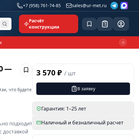
+7 (958) 761-74-85
sales@ur-met.ru
Расчёт
Сохранённое
Заявка
common.p
конструкции
м
Next sl
0 —
3 570 ₽
/
шт
Сохранить
В заявку
так, что будете
Гарантия: 1–25 лет
Наличный и безналичный расчет
ьно подходит
с доставкой