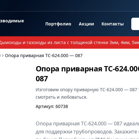
озводимые
Портфолио
Акции
Контакты
Дымоходы и газоходы из листа с толщиной стенки 3мм, 4мм, 5м
0
Опора приварная ТС-624.000 — 087
Опора приварная ТС-624.00
087
Изготовим
опору приварную ТС-624.000 — 087
смотреть и любоваться.
Артикул
:
60738
Опора приварная ТС-624.000 — 087 идеал
для поддержки трубопроводов. Закажите 