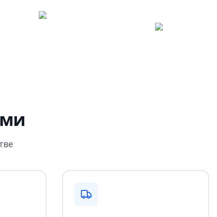
ами
тве