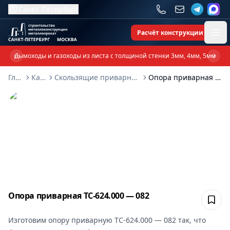
Санкт-Петербург
Расчёт конструкции
Ope
Дымоходы и газоходы из листа с толщиной стенки 3мм, 4мм, 5мм
Previous slide
Next 
Главная
Каталог
Скользящие приварные опоры ТС-624-000
Опора приварная ТС-624.000 — 082
Опора приварная ТС-624.000 — 082
Сох
Изготовим
опору приварную ТС-624.000 — 082
так, что