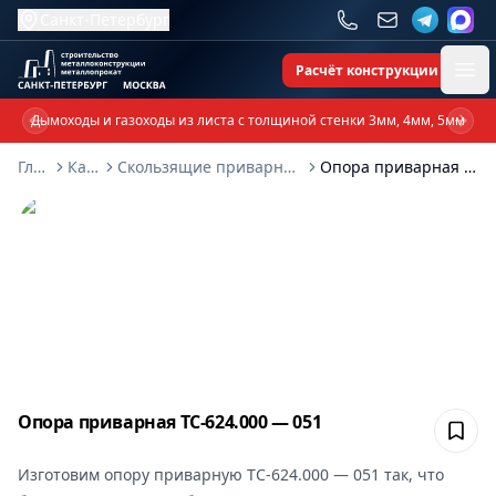
Санкт-Петербург
Расчёт конструкции
Ope
Дымоходы и газоходы из листа с толщиной стенки 3мм, 4мм, 5мм
Previous slide
Next 
Главная
Каталог
Скользящие приварные опоры ТС-624-000
Опора приварная ТС-624.000 — 051
Опора приварная ТС-624.000 — 051
Сох
Изготовим
опору приварную ТС-624.000 — 051
так, что