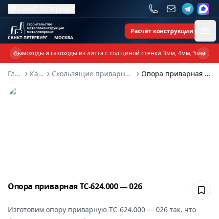
Санкт-Петербург
Расчёт конструкции
Ope
Дымоходы и газоходы из листа с толщиной стенки 3мм, 4мм, 5мм
Previous slide
Next 
Главная
Каталог
Скользящие приварные опоры ТС-624-000
Опора приварная ТС-624.000 — 026
Опора приварная ТС-624.000 — 026
Сох
Изготовим
опору приварную ТС-624.000 — 026
так, что