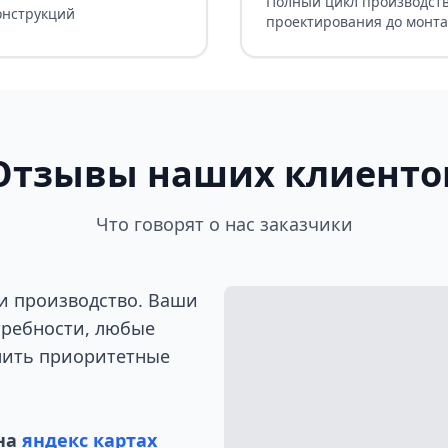
Полный цикл производств
онструкций
проектирования до монт
Отзывы наших клиенто
Что говорят о нас заказчики
и производство. Ваши
требности, любые
лить приоритетные
на
яндекс картах