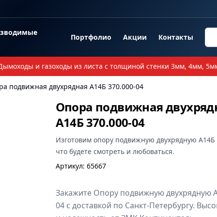
озводимые
Портфолио
Акции
Контакты
Дымоходы и газоходы из листа с толщиной стенки 3мм, 4мм, 5м
ра подвижная двухрядная А14Б 370.000-04
Опора подвижная двухряд
А14Б 370.000-04
Изготовим
опору подвижную двухрядную А14Б 
что будете смотреть и любоваться.
Артикул
:
65667
Закажите Опору подвижную двухрядную А
04 с доставкой по Санкт-Петербургу. Высо