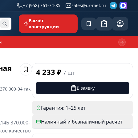
+7 (958) 761-74-85
sales@ur-met.ru
Расчёт
Сохранённое
Заявка
common.p
конструкции
м
Next sl
ная
4 233 ₽
/
шт
Сохранить
В заявку
370.000-04
так,
Гарантия: 1–25 лет
Наличный и безналичный расчет
14Б 370.000-
кое качество