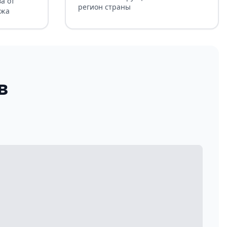
а от
регион страны
ажа
в