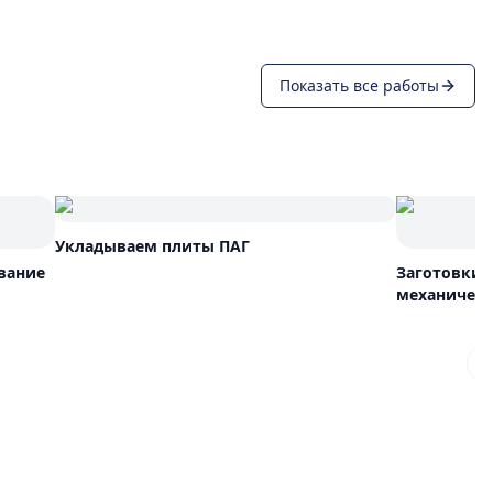
Показать все работы
Укладываем плиты ПАГ
вание
Заготовки 
механическ
N