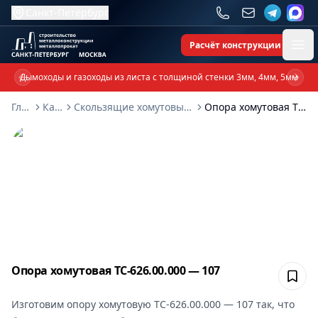
Санкт-Петербург
Расчёт конструкции
Ope
Дымоходы и газоходы из листа с толщиной стенки 3мм, 4мм, 5мм
Previous slide
Next 
Главная
Каталог
Скользящие хомутовые опоры ТС-626-00-000
Опора хомутовая ТС-626.00.000 — 107
Опора хомутовая ТС-626.00.000 — 107
Сох
Изготовим
опору хомутовую ТС-626.00.000 — 107
так, что