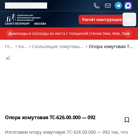
Санкт-Петербург
Расчёт конструкции
Ope
Дымоходы и газоходы из листа с толщиной стенки 3мм, 4мм, 5мм
Previous slide
Next 
Главная
Каталог
Скользящие хомутовые опоры ТС-626-00-000
Опора хомутовая ТС-626.00.000 — 092
Опора хомутовая ТС-626.00.000 — 092
Сох
Изготовим
опору хомутовую ТС-626.00.000 — 092
так, что