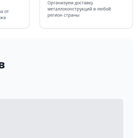
Организуем доставку
металлоконструкций в любой
а от
регион страны
ажа
в