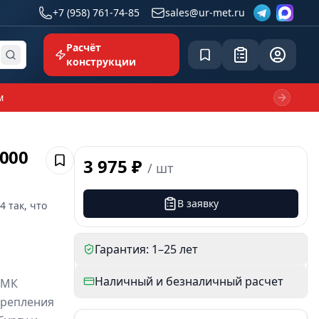
+7 (958) 761-74-85
sales@ur-met.ru
Расчёт
Сохранённое
Заявка
common.p
конструкции
м
Next sl
.000
3 975 ₽
/
шт
Сохранить
В заявку
84
так, что
Гарантия: 1–25 лет
Наличный и безналичный расчет
ЗМК
крепления