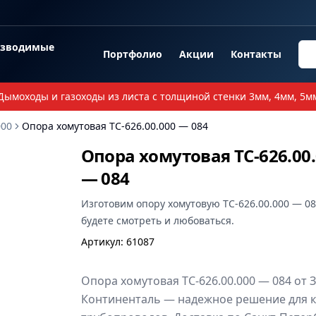
озводимые
Портфолио
Акции
Контакты
Дымоходы и газоходы из листа с толщиной стенки 3мм, 4мм, 5м
000
Опора хомутовая ТС-626.00.000 — 084
Опора хомутовая ТС-626.00
— 084
Изготовим
опору хомутовую ТС-626.00.000 — 0
будете смотреть и любоваться.
Артикул
:
61087
Опора хомутовая ТС-626.00.000 — 084 от 
Континенталь — надежное решение для 