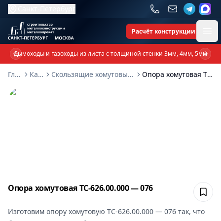
Санкт-Петербург
Расчёт конструкции
Ope
Дымоходы и газоходы из листа с толщиной стенки 3мм, 4мм, 5мм
Previous slide
Next 
Главная
Каталог
Скользящие хомутовые опоры ТС-626-00-000
Опора хомутовая ТС-626.00.000 — 076
Опора хомутовая ТС-626.00.000 — 076
Сох
Изготовим
опору хомутовую ТС-626.00.000 — 076
так, что