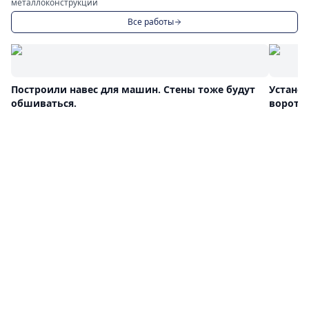
металлоконструкций
Все работы
Построили навес для машин. Стены тоже будут
Устано
обшиваться.
ворота 