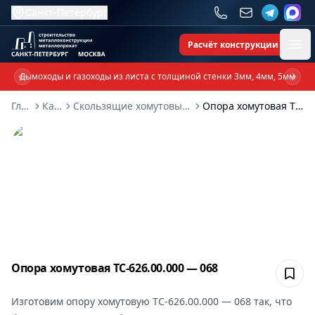
Санкт-Петербург
Расчёт конструкции
Ope
Дымоходы и газоходы из листа с толщиной стенки 3мм, 4мм, 5мм
Previous slide
Next 
Главная
Каталог
Скользящие хомутовые опоры ТС-626-00-000
Опора хомутовая ТС-626.00.000 — 068
Опора хомутовая ТС-626.00.000 — 068
Сох
Изготовим
опору хомутовую ТС-626.00.000 — 068
так, что