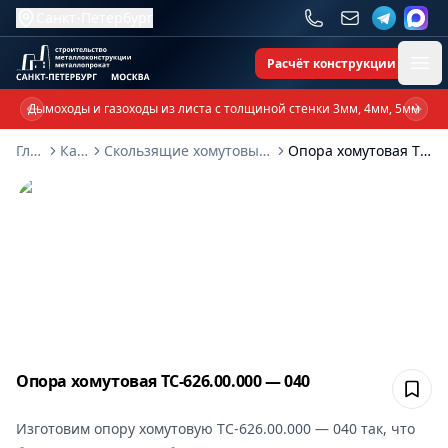
Санкт-Петербург
Расчёт конструкции
Ope
Дымоходы и газоходы из листа с толщиной стенки 3мм, 4мм, 5мм
Previous slide
Next 
Главная
Каталог
Скользящие хомутовые опоры ТС-626-00-000
Опора хомутовая ТС-626.00.000 — 040
Опора хомутовая ТС-626.00.000 — 040
Сох
Изготовим
опору хомутовую ТС-626.00.000 — 040
так, что