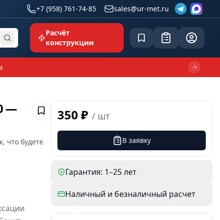
+7 (958) 761-74-85
sales@ur-met.ru
Расчёт
Сохранённое
Заявка
common.p
конструкции
м
Next sl
0 —
350 ₽
/
шт
Сохранить
В заявку
к, что будете
Гарантия: 1–25 лет
Наличный и безналичный расчет
ксации