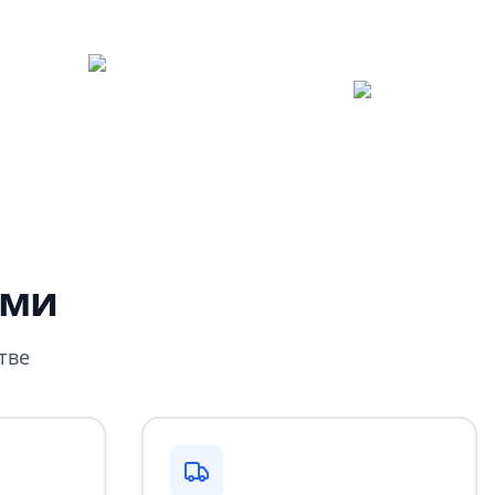
ами
тве