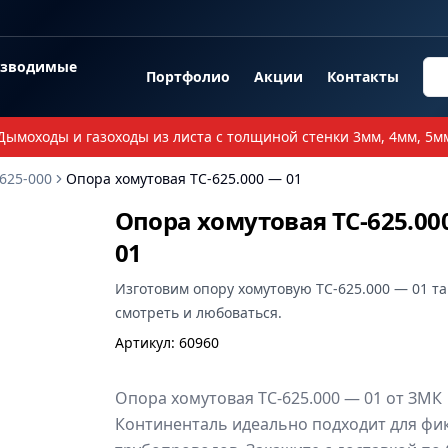
озводимые
Портфолио
Акции
Контакты
Дымоходы и газоходы из листа с толщиной стенки 3мм, 4мм, 5м
625-000
Опора хомутовая ТС-625.000 — 01
Опора хомутовая ТС-625.00
01
Изготовим
опору хомутовую ТС-625.000 — 01
та
смотреть и любоваться.
Артикул
:
60960
Опора хомутовая ТС-625.000 — 01 от ЗМК
Континенталь идеально подходит для фи