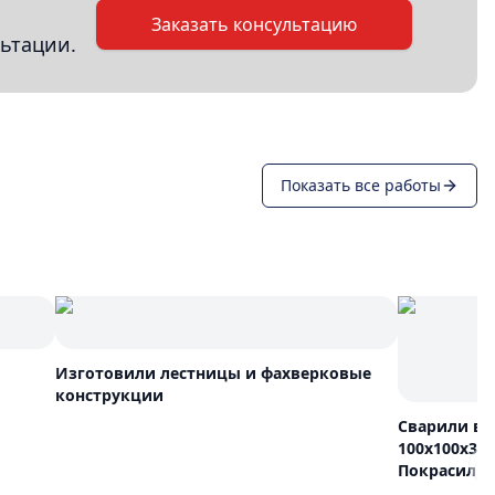
Заказать консультацию
ьтации.
Показать все работы
Изготовили лестницы и фахверковые
конструкции
Сварили вот
100х100х3 
Покрасили с
N