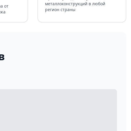
металлоконструкций в любой
а от
регион страны
ажа
в