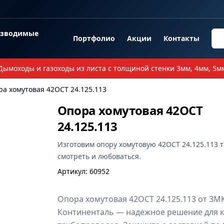
озводимые
Портфолио
Акции
Контакты
Дымоходы и газоходы из листа с толщиной стенки 3мм, 4мм, 5м
а хомутовая 42ОСТ 24.125.113
Опора хомутовая 42ОСТ
24.125.113
Изготовим
опору хомутовую 42ОСТ 24.125.113
т
смотреть и любоваться.
Артикул
:
60952
Опора хомутовая 42ОСТ 24.125.113 от ЗМ
Континенталь — надежное решение для 