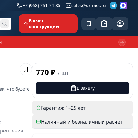
+7 (958) 761-74-85
sales@ur-met.ru
Расчёт
Сохранённое
Заявка
common.p
конструкции
м
Next sl
770 ₽
/
шт
Сохранить
В заявку
ак, что будете
Гарантия: 1–25 лет
Наличный и безналичный расчет
К
крепления