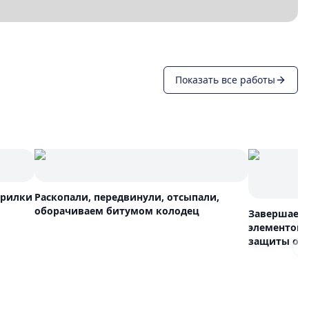
Показать все работы
урилки
Раскопали, передвинули, отсыпали,
оборачиваем битумом колодец
Завершаем 
элементов 
защиты от 
N