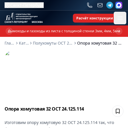
Санкт-Петербург
Расчёт конструкции
Ope
Дымоходы и газоходы из листа с толщиной стенки 3мм, 4мм, 5мм
Previous slide
Next 
Главная
Каталог
Полухомуты ОСТ 24-125-114-01
Опора хомутовая 32 ОСТ 24.125.114
Опора хомутовая 32 ОСТ 24.125.114
Сох
Изготовим
опору хомутовую 32 ОСТ 24.125.114
так, что