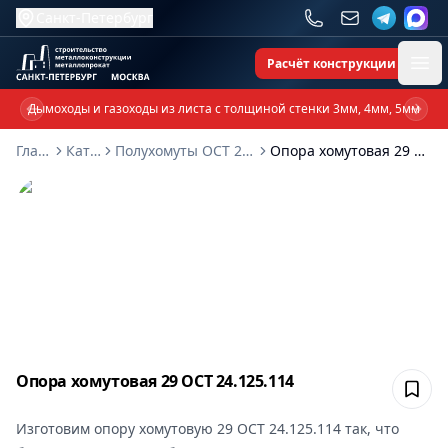
Санкт-Петербург
Расчёт конструкции
Ope
Дымоходы и газоходы из листа с толщиной стенки 3мм, 4мм, 5мм
Previous slide
Next 
Главная
Каталог
Полухомуты ОСТ 24-125-114-01
Опора хомутовая 29 ОСТ 24.125.114
Опора хомутовая 29 ОСТ 24.125.114
Сох
Изготовим
опору хомутовую 29 ОСТ 24.125.114
так, что