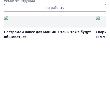
металлоконструкций
Все работы
Построили навес для машин. Стены тоже будут
Сварил
обшиваться.
±1мм.