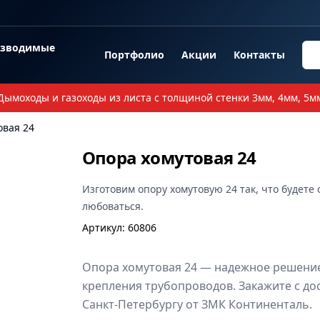
озводимые
Портфолио
Акции
Контакты
Дымоходы и газоходы из листа с толщиной стенки 3мм, 4мм, 5м
овая 24
Опора хомутовая 24
Изготовим
опору хомутовую 24
так, что будете 
любоваться.
Артикул
:
60806
Опора хомутовая 24 — надежное решение
крепления трубопроводов. Закажите с до
Санкт-Петербургу от ЗМК Континенталь.