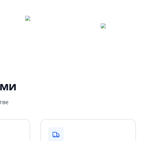
ами
тве