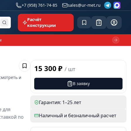
+7 (958) 761-74-85
sales@ur-met.ru
Расчёт
Сохранённое
Заявка
common.p
конструкции
м
Next sl
15 300 ₽
/
шт
Сохранить
смотреть и
В заявку
Гарантия: 1–25 лет
 для
Наличный и безналичный расчет
ставкой по