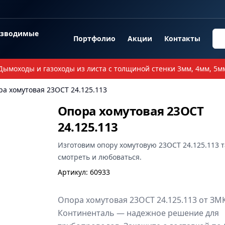
озводимые
Портфолио
Акции
Контакты
Дымоходы и газоходы из листа с толщиной стенки 3мм, 4мм, 5м
а хомутовая 23ОСТ 24.125.113
Опора хомутовая 23ОСТ
24.125.113
Изготовим
опору хомутовую 23ОСТ 24.125.113
т
смотреть и любоваться.
Артикул
:
60933
Опора хомутовая 23ОСТ 24.125.113 от ЗМ
Континенталь — надежное решение для