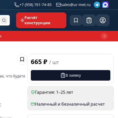
+7 (958) 761-74-85
sales@ur-met.ru
Расчёт
Сохранённое
Заявка
common.p
конструкции
м
Next sl
665 ₽
/
шт
Сохранить
В заявку
ак, что будете
Гарантия: 1–25 лет
Наличный и безналичный расчет
К