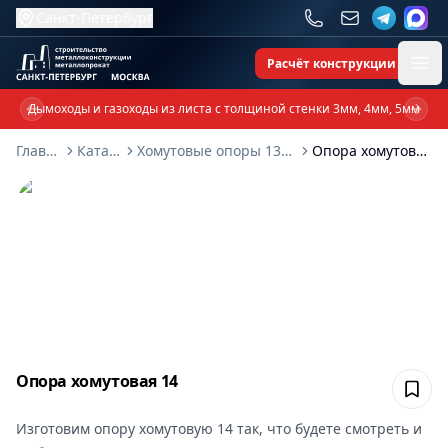
Санкт-Петербург
Расчёт конструкции
Ope
Дымоходы и газоходы из листа с толщиной стенки 3мм, 4мм, 5мм
Previous slide
Next 
Главная
Каталог
Хомутовые опоры 131-2009
Опора хомутовая 14
Опора хомутовая 14
Сох
Изготовим
опору хомутовую 14
так, что будете смотреть и