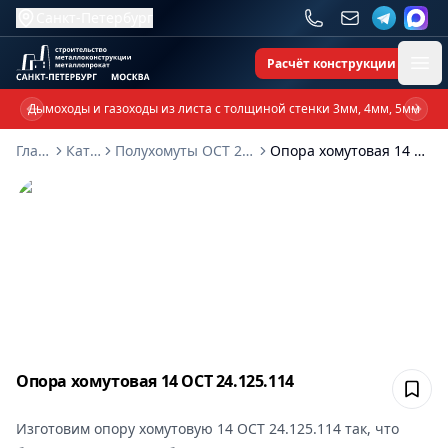
Санкт-Петербург
Расчёт конструкции
Ope
Дымоходы и газоходы из листа с толщиной стенки 3мм, 4мм, 5мм
Previous slide
Next 
Главная
Каталог
Полухомуты ОСТ 24-125-114-01
Опора хомутовая 14 ОСТ 24.125.114
Опора хомутовая 14 ОСТ 24.125.114
Сох
Изготовим
опору хомутовую 14 ОСТ 24.125.114
так, что