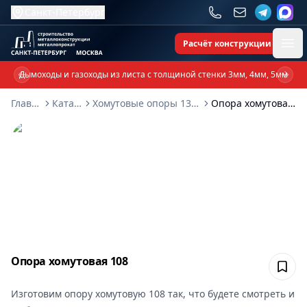
Санкт-Петербург
Расчёт конструкции
Ope
Дымоходы и газоходы из листа с толщиной стенки 3мм, 4мм, 5мм
Previous slide
Next 
Главная
Каталог
Хомутовые опоры 131-2009
Опора хомутовая 108
Опора хомутовая 108
Сох
Изготовим
опору хомутовую 108
так, что будете смотреть и