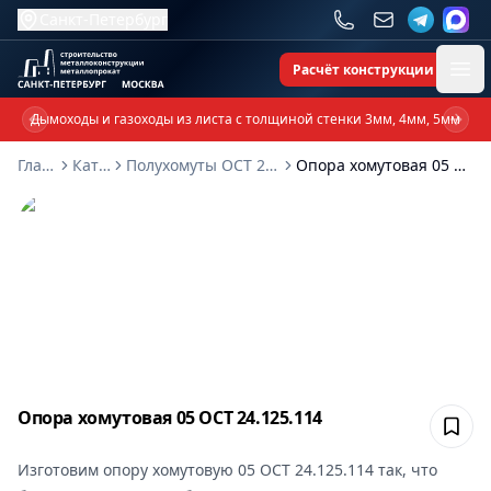
Санкт-Петербург
Расчёт конструкции
Ope
Дымоходы и газоходы из листа с толщиной стенки 3мм, 4мм, 5мм
Previous slide
Next 
Главная
Каталог
Полухомуты ОСТ 24-125-114-01
Опора хомутовая 05 ОСТ 24.125.114
Опора хомутовая 05 ОСТ 24.125.114
Сох
Изготовим
опору хомутовую 05 ОСТ 24.125.114
так, что