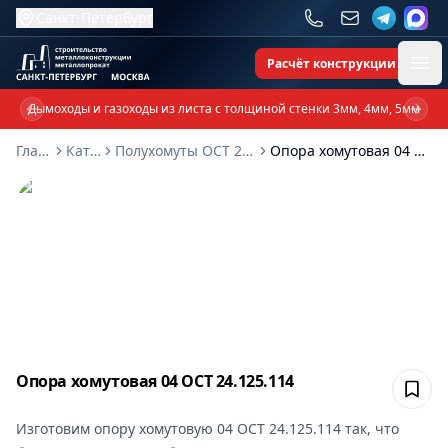
Санкт-Петербург
Расчёт конструкции
Ope
Дымоходы и газоходы из листа с толщиной стенки 3мм, 4мм, 5мм
Previous slide
Next 
Главная
Каталог
Полухомуты ОСТ 24-125-114-01
Опора хомутовая 04 ОСТ 24.125.114
Опора хомутовая 04 ОСТ 24.125.114
Сох
Изготовим
опору хомутовую 04 ОСТ 24.125.114
так, что