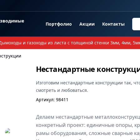
озводимые
Портфолио
Акции
Контакты
Дымоходы и газоходы из листа с толщиной стенки 3мм, 4мм, 5м
нструкции
Нестандартные конструкц
Изготовим
нестандартные конструкции
так, чт
смотреть и любоваться.
Артикул
:
98411
Делаем нестандартные металлоконструкц
конкретный проект: единичные опоры, к
рамы оборудования, сложные сварные ка