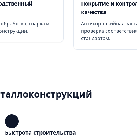
одственный
Покрытие и контро
с
качества
 обработка, сварка и
Антикоррозийная защи
онструкции.
проверка соответстви
стандартам.
еталлоконструкций
Быстрота строительства