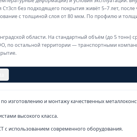
емпературные деформации) и условия эксплуатации: внут
 Ст3сп без подходящего покрытия живёт 5–7 лет, после 
вание с толщиной слоя от 80 мкм. По профилю и толщин
градской области. На стандартный объём (до 5 тонн) с
ФО, по остальной территории — транспортными компани
крытие.
та
 по изготовлению и монтажу качественных металлоконс
стами высокого класса.
СТ с использованием современного оборудования.