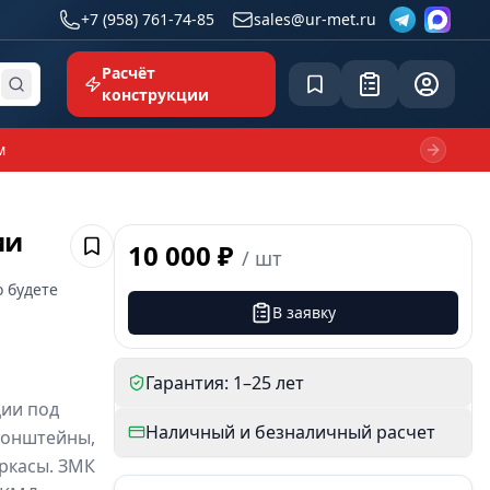
+7 (958) 761-74-85
sales@ur-met.ru
Расчёт
Сохранённое
Заявка
common.p
конструкции
м
Next sl
ии
10 000 ₽
/
шт
Сохранить
о будете
В заявку
Гарантия: 1–25 лет
ии под
Наличный и безналичный расчет
ронштейны,
ркасы. ЗМК