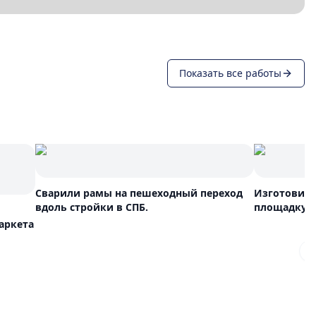
Показать все работы
Сварили рамы на пешеходный переход
Изготовил
вдоль стройки в СПБ.
площадку
аркета
N