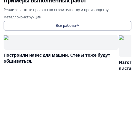
Примеры выполненных работ
Реализованные проекты по строительству и производству
металлоконструкций
Все работы
Построили навес для машин. Стены тоже будут
обшиваться.
Изгото
листа 