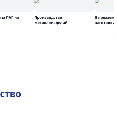
ты ПАГ на
Производство
Вырезаем н
металлоизделий
заготовки
ство