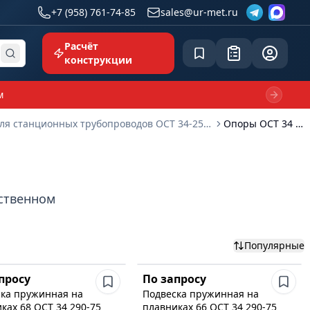
+7 (958) 761-74-85
sales@ur-met.ru
Расчёт
Сохранённое
Заявка
common.p
конструкции
м
Next sl
Опоры и подвески для станционных трубопроводов ОСТ 34-256-75 - ОСТ 34-297-75
Опоры ОСТ 34 290-75
бственном
Популярные
просу
По запросу
ка пружинная на
Подвеска пружинная на
ках 68 ОСТ 34 290-75
плавниках 66 ОСТ 34 290-75