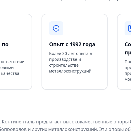
 по
Опыт с 1992 года
Со
пр
Более 30 лет опыта в
производстве и
соответствии
По
строительстве
ровыми
пр
металлоконструкций
 качества
пр
мо
Континенталь предлагает высококачественные опоры ОС
бопроводов и других металлоконструкций. Эти опоры о