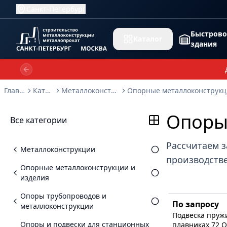
Санкт-Петербург
Быстров
Каталог
здания
Previous slide
Главная
Каталог
Металлоконструкции
Опоры 
Все категории
Рассчитаем з
Металлоконструкции
производстве
Опорные металлоконструкции и
изделия
Опоры трубопроводов и
По запросу
металлоконструкции
Подвеска пруж
Опоры и подвески для станционных
плавниках 72 О