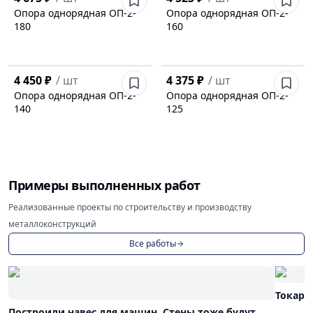
Опора однорядная ОП-2-
Опора однорядная ОП-2-
180
160
4 450 ₽
/
шт
4 375 ₽
/
шт
Опора однорядная ОП-2-
Опора однорядная ОП-2-
140
125
Примеры выполненных работ
Реализованные проекты по строительству и производству
металлоконструкций
Все работы
Токарн
Построили навес для машин. Стены тоже будут