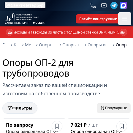
Санкт-Петербург
Расчёт конструкции
Ope
Дымоходы и газоходы из листа с толщиной стенки 3мм, 4мм, 5мм
Previous slide
Next 
Главная
Каталог
Металлоконструкции
Опорные металлоконструкции и изделия
Опоры трубопроводов и металлоконструкции
Опоры и подвески для трубопроводов ОСТ 36-17-85
Опоры ОП-2 для трубопроводов
Опоры ОП-2 для
трубопроводов
Рассчитаем заказ по вашей спецификации и
изготовим на собственном производстве.
Фильтры
Популярные
По запросу
7 021 ₽
/
шт
Опора однорядная ОП-2-
Опора однорядная ОП-2-