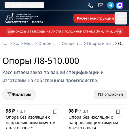
Санкт-Петербург
Расчёт конструкции
Ope
Дымоходы и газоходы из листа с толщиной стенки 3мм, 4мм, 5мм
Previous slide
Next 
Главная
Каталог
Металлоконструкции
Опорные металлоконструкции и изделия
Опоры трубопроводов и металлоконструкции
Опоры и подвески трубопроводов Л8-508.000 - Л8-524.000
Опоры Л8-510.000
Опоры Л8-510.000
Рассчитаем заказ по вашей спецификации и
изготовим на собственном производстве.
Фильтры
Популярные
98 ₽
/
шт
98 ₽
/
шт
Опора без изоляции с
Опора без изоляции с
направляющим хомутом
направляющим хомутом
Л8-510.000-15
Л8-510.000-14