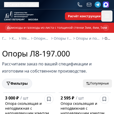
Санкт-Петербург
Расчёт конструкции
Ope
Дымоходы и газоходы из листа с толщиной стенки 3мм, 4мм, 5мм
Previous slide
Next 
Главная
Каталог
Металлоконструкции
Опорные металлоконструкции и изделия
Опоры трубопроводов и металлоконструкции
Опоры и подвески для трубопроводов Л8-138.000 - Л8-200.000
Опоры Л8-197.000
Опоры Л8-197.000
Рассчитаем заказ по вашей спецификации и
изготовим на собственном производстве.
Фильтры
Популярные
3 000 ₽
/
шт
2 595 ₽
/
шт
Опора скользящая и
Опора скользящая и
неподвижная с
неподвижная с
направляющим хомутом
направляющим хомутом