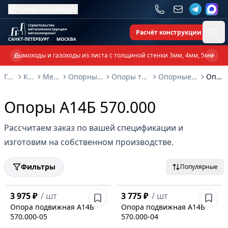
Санкт-Петербург
Расчёт конструкции
Ope
Дымоходы и газоходы из листа с толщиной стенки 3мм, 4мм, 5мм
Previous slide
Next 
Главная
Каталог
Металлоконструкции
Опорные металлоконструкции и изделия
Опоры трубопроводов и металлоконструкции
Опорные конструкции Серия 5.900-7: выпуск 4
Опоры А14Б 570.000
Опоры А14Б 570.000
Рассчитаем заказ по вашей спецификации и
изготовим на собственном производстве.
Фильтры
Популярные
3 975 ₽
/
шт
3 775 ₽
/
шт
Опора подвижная А14Б
Опора подвижная А14Б
570.000-05
570.000-04