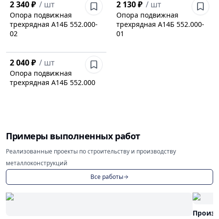
2 340 ₽
/
шт
2 130 ₽
/
шт
Опора подвижная
Опора подвижная
трехрядная А14Б 552.000-
трехрядная А14Б 552.000-
02
01
2 040 ₽
/
шт
Опора подвижная
трехрядная А14Б 552.000
Примеры выполненных работ
Реализованные проекты по строительству и производству
металлоконструкций
Все работы
Произв