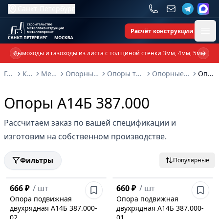
Санкт-Петербург
Расчёт конструкции
Ope
Дымоходы и газоходы из листа с толщиной стенки 3мм, 4мм, 5мм
Previous slide
Next 
Главная
Каталог
Металлоконструкции
Опорные металлоконструкции и изделия
Опоры трубопроводов и металлоконструкции
Опорные конструкции Серия 3.900-9: выпуск 3
Опоры А14Б 387.000
Опоры А14Б 387.000
Рассчитаем заказ по вашей спецификации и
изготовим на собственном производстве.
Фильтры
Популярные
666 ₽
/
шт
660 ₽
/
шт
Опора подвижная
Опора подвижная
двухрядная А14Б 387.000-
двухрядная А14Б 387.000-
02
01