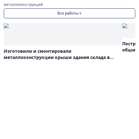
металлоконструкций
Все работы
Постро
обшива
Изготовили и смонтировали
металлоконструкции крыши здания склада в
Ленинградской области 120х72м