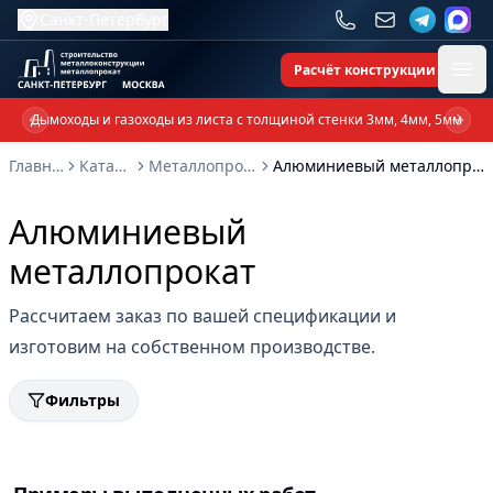
Санкт-Петербург
Расчёт конструкции
Ope
Дымоходы и газоходы из листа с толщиной стенки 3мм, 4мм, 5мм
Previous slide
Next 
Главная
Каталог
Металлопрокат
Алюминиевый металлопрокат
Алюминиевый
металлопрокат
Рассчитаем заказ по вашей спецификации и
изготовим на собственном производстве.
Фильтры