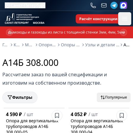
Санкт-Петербург
Расчёт конструкции
Ope
Дымоходы и газоходы из листа с толщиной стенки 3мм, 4мм, 5мм
Previous slide
Next 
Главная
Каталог
Металлоконструкции
Опорные металлоконструкции и изделия
Опоры трубопроводов и металлоконструкции
Узлы и детали трубопроводов из пластмассовых труб серия 4.900-9: выпуск 1
А14Б 308.000
А14Б 308.000
Рассчитаем заказ по вашей спецификации и
изготовим на собственном производстве.
Фильтры
Популярные
4 590 ₽
/
шт
4 052 ₽
/
шт
Опора для вертикальных
Опора для вертикальных
трубопроводов А14Б
трубопроводов А14Б
308.000-05
308.000-04