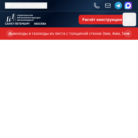
Санкт-Петербург
Расчёт конструкции
Ope
Дымоходы и газоходы из листа с толщиной стенки 3мм, 4мм, 5мм
Previous slide
Next 