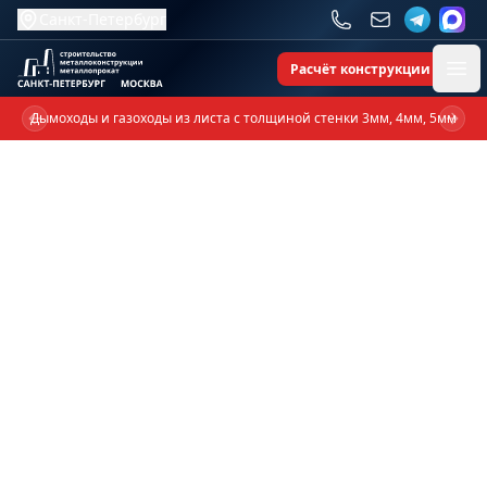
Санкт-Петербург
Расчёт конструкции
Ope
Дымоходы и газоходы из листа с толщиной стенки 3мм, 4мм, 5мм
Previous slide
Next 