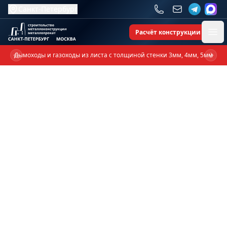
Санкт-Петербург
Расчёт конструкции
Ope
Дымоходы и газоходы из листа с толщиной стенки 3мм, 4мм, 5мм
Previous slide
Next 