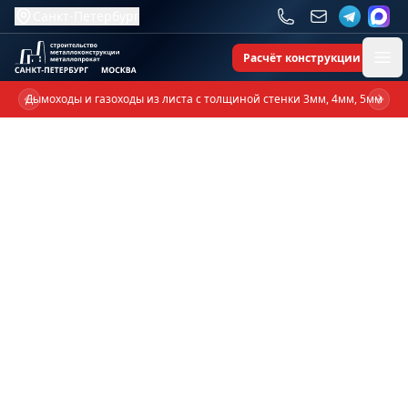
Санкт-Петербург
Расчёт конструкции
Ope
Дымоходы и газоходы из листа с толщиной стенки 3мм, 4мм, 5мм
Previous slide
Next 