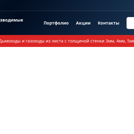
озводимые
Портфолио
Акции
Контакты
Дымоходы и газоходы из листа с толщиной стенки 3мм, 4мм, 5м