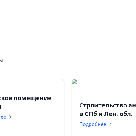
ты
ское помещение
Строительство а
м
в СПб и Лен. обл.
нее
Подробнее