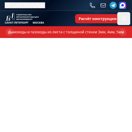
Санкт-Петербург
Расчёт конструкции
Ope
Дымоходы и газоходы из листа с толщиной стенки 3мм, 4мм, 5мм
Previous slide
Next 