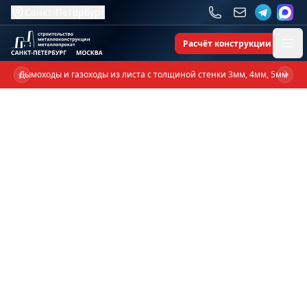
Санкт-Петербург
Расчёт конструкции
Ope
Дымоходы и газоходы из листа с толщиной стенки 3мм, 4мм, 5мм
Previous slide
Next 