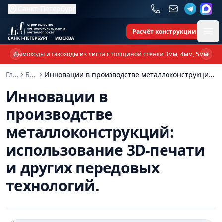
Санкт-Петербург
Расчёт конструкции
Ope
Дымоходы и газоходы из листа с толщиной стенки 3мм, 4мм, 5мм
Previous slide
Next 
Главная
Блог
Инновации в производстве металлоконструкций: использование 3D-печати и других передовых технологий.
Инновации в
производстве
металлоконструкций:
использование 3D-печати
и других передовых
технологий.