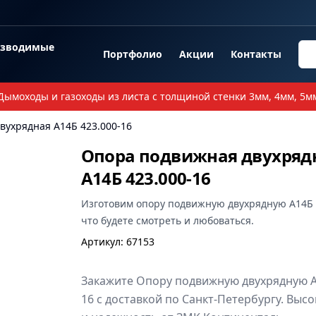
озводимые
Портфолио
Акции
Контакты
Дымоходы и газоходы из листа с толщиной стенки 3мм, 4мм, 5м
вухрядная А14Б 423.000-16
Опора подвижная двухряд
А14Б 423.000-16
Изготовим
опору подвижную двухрядную А14Б 
что будете смотреть и любоваться.
Артикул
:
67153
Закажите Опору подвижную двухрядную А
16 с доставкой по Санкт-Петербургу. Высо