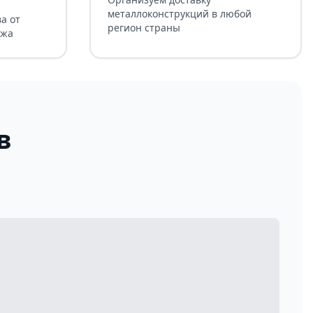
металлоконструкций в любой
а от
регион страны
ажа
в