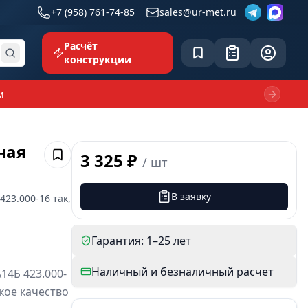
+7 (958) 761-74-85
sales@ur-met.ru
Расчёт
Сохранённое
Заявка
common.p
конструкции
м
Next sl
ная
3 325 ₽
/
шт
Сохранить
В заявку
423.000-16
так,
Гарантия: 1–25 лет
Наличный и безналичный расчет
14Б 423.000-
кое качество