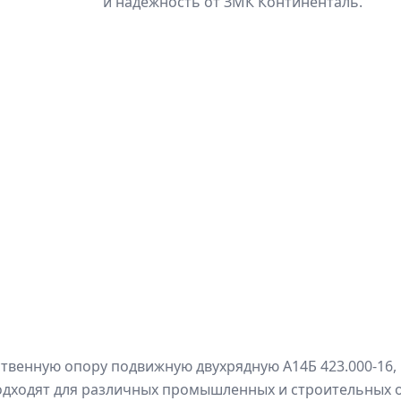
и надежность от ЗМК Континенталь.
венную опору подвижную двухрядную А14Б 423.000-16, 
дходят для различных промышленных и строительных об